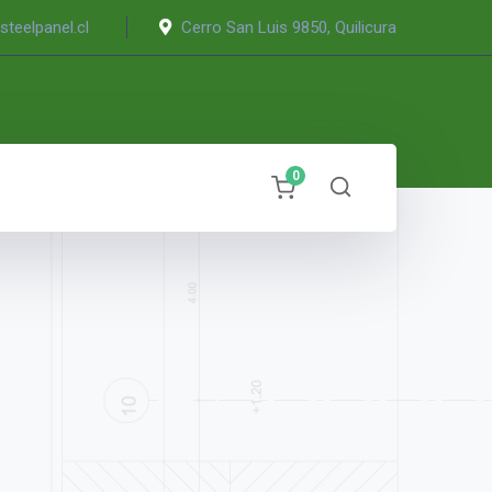
teelpanel.cl
Cerro San Luis 9850, Quilicura
0