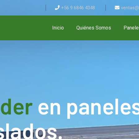
+56 9 6846 4348
ventas@s
Inicio
Quiénes Somos
Panele
íder
en panele
slados.