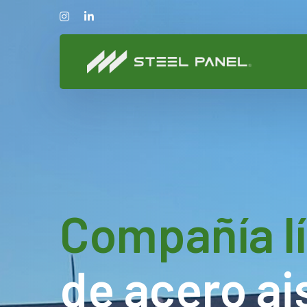
Compañía l
de acero ai