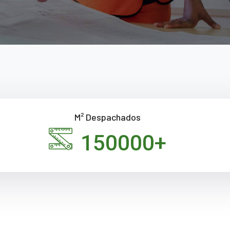
M² Despachados
150000
+