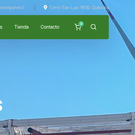
teelpanel.cl
Cerro San Luis 9850, Quilicura
0
s
Tienda
Contacto
s