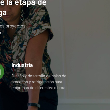
e la etapa de
ga
sos proyectos
n.
Industria
Diseño y desarrollo de salas de
procesos y refrigeración para
empresas de diferentes rubros.